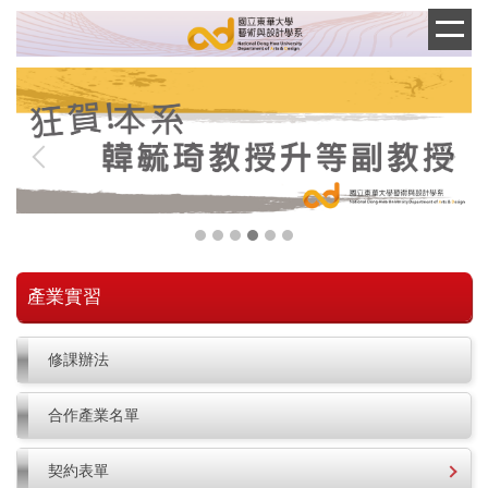
跳
到
主
要
內
容
區
產業實習
修課辦法
合作產業名單
契約表單