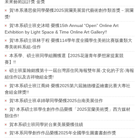
未來藝術設計獎 金獎
賀!本系潘思俊同學榮獲2025洄瀾美展當代藝術創作類首獎－洄瀾
獎!
賀!本系碩士班史沐晴 榮獲15th Annual “Open” Online Art
Exhibition by Light Space & Time Online Art Gallery!!
賀!本系碩士班林于程 榮獲114學年度全國學生美術比賽版畫類大
專美術科系組-佳作
本系學、碩士班同學組團獲選【2025花蓮青年夢想家提案競
賽】!!
碩士班葉翰銘獲第十一屆台灣原住民海報雙年展-文化的子宮-海報
組佳作以及吉祥物組金獎!
賀!本系碩士班江喬綺 榮獲2025第六屆施德樓盃繪畫比賽大專社
會組金牌獎!!
賀!本系碩士班卓姉㲆同學榮獲2025台南美展佳作
賀! 本系碩士班學生創作作品榮獲「2025宜蘭美術獎」西方媒材
類佳作!
賀本系碩士班同學於台東美展榮獲佳績
賀!本系同學創作作品榮獲2025年全國學生圖畫書創作獎