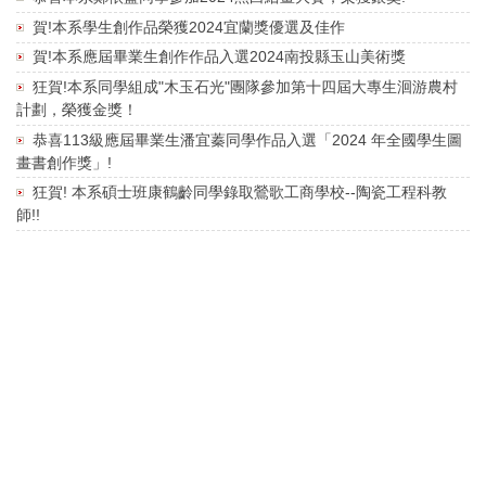
賀!本系學生創作品榮獲2024宜蘭獎優選及佳作
賀!本系應屆畢業生創作作品入選2024南投縣玉山美術獎
狂賀!本系同學組成"木玉石光"團隊參加第十四屆大專生洄游農村
計劃，榮獲金獎！
恭喜113級應屆畢業生潘宜蓁同學作品入選「2024 年全國學生圖
畫書創作獎」!
狂賀! 本系碩士班康鶴齡同學錄取鶯歌工商學校--陶瓷工程科教
師!!
狂賀! 本系廖慶華教授榮膺藝術學院院長!!
恭喜!本系學士班余懿萱同學獲香港"靜"攝影大賽2024公開組銅獎
學士班112級畢業生吳勐創作紀錄短片作品~"我們不能讓今天成為
最後一次見面"屢獲佳績
恭喜 本系學士班鄭依藍同學榮獲"2024國際兒童及青少年繪畫公
開賽"【金獎】!
恭喜!本系余懿萱同學榮獲閃耀聖誕攝影比賽銅獎!
狂賀 本系碩士班侯小圓榮獲2023洄瀾美展立體造型組金獎!!
2024生肖龍花燈造型設計競賽得獎名單