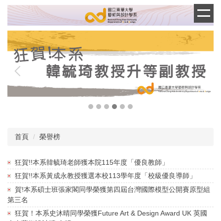
跳
到
主
要
內
容
區
首頁
榮譽榜
狂賀!!本系韓毓琦老師獲本院115年度「優良教師」
狂賀!!本系黃成永教授獲選本校113學年度「校級優良導師」
賀!本系碩士班張家閣同學榮獲第四屆台灣國際模型公開賽原型組
第三名
狂賀！本系史沐晴同學榮獲Future Art & Design Award UK 英國