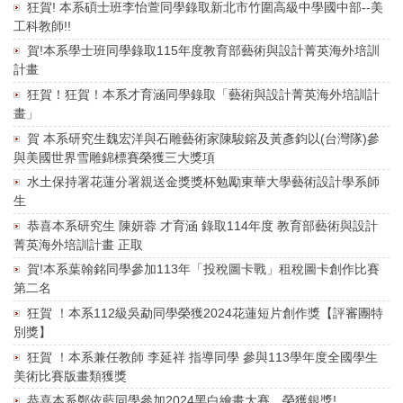
狂賀! 本系碩士班李怡萱同學錄取新北市竹圍高級中學國中部--美
工科教師!!
賀!本系學士班同學錄取115年度教育部藝術與設計菁英海外培訓
計畫
狂賀！狂賀！本系才育涵同學錄取「藝術與設計菁英海外培訓計
畫」
賀 本系研究生魏宏洋與石雕藝術家陳駿鎔及黃彥鈞以(台灣隊)參
與美國世界雪雕錦標賽榮獲三大獎項
水土保持署花蓮分署親送金獎獎杯勉勵東華大學藝術設計學系師
生
恭喜本系研究生 陳妍蓉 才育涵 錄取114年度 教育部藝術與設計
菁英海外培訓計畫 正取
賀!本系葉翰銘同學參加113年「投稅圖卡戰」租稅圖卡創作比賽
第二名
狂賀 ！本系112級吳勐同學榮獲2024花蓮短片創作獎【評審團特
別獎】
狂賀 ！本系兼任教師 李延祥 指導同學 參與113學年度全國學生
美術比賽版畫類獲獎
恭喜本系鄭依藍同學參加2024黑白繪畫大賽，榮獲銀獎!