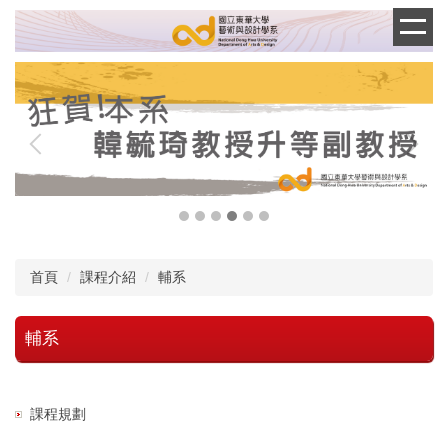
跳
到
主
要
內
容
區
首頁
課程介紹
輔系
輔系
課程規劃