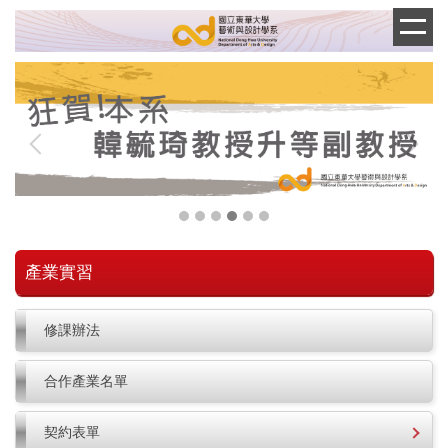
跳
到
主
要
內
容
區
產業實習
修課辦法
合作產業名單
契約表單