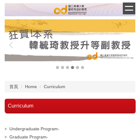
跳
到
主
要
內
容
區
首頁
Home
Curriculum
Curriculum
Undergraduate Program-
Graduate Program-