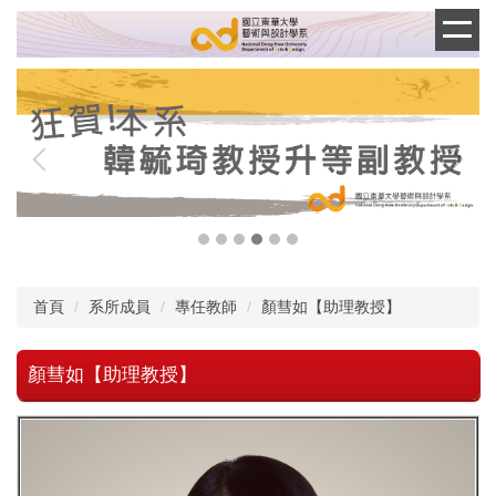
跳
到
主
要
內
容
區
首頁
系所成員
專任教師
顏彗如【助理教授】
顏彗如【助理教授】