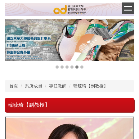
跳
到
主
要
內
容
區
首頁
系所成員
專任教師
韓毓琦【副教授】
韓毓琦【副教授】