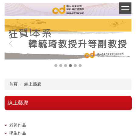
跳
到
主
要
內
容
區
首頁
線上藝廊
線上藝廊
老師作品
學生作品