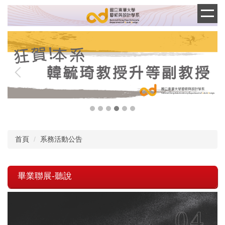
跳
到
主
要
內
容
區
首頁
系務活動公告
畢業聯展-聽說