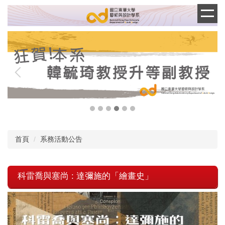
跳
到
主
要
內
容
區
首頁
系務活動公告
科雷喬與塞尚 : 達彌施的「繪畫史」