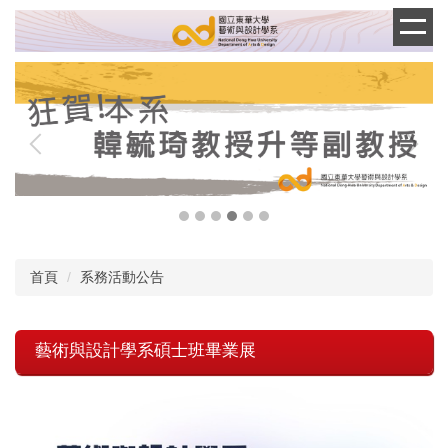
跳
到
主
要
內
容
區
首頁
系務活動公告
藝術與設計學系碩士班畢業展