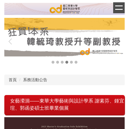
跳
到
主
要
內
容
區
首頁
系務活動公告
女藝瀠洄——東華大學藝術與設計學系 謝素芬、鍾宜
瑄、郭函姿碩士班畢業個展