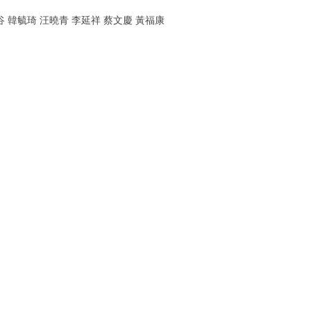
谷 韓毓琦 汪曉青 李延祥 蔡文慶 黃福康