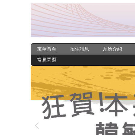
跳
到
主
要
內
容
區
東華首頁
招生訊息
系所介紹
常見問題