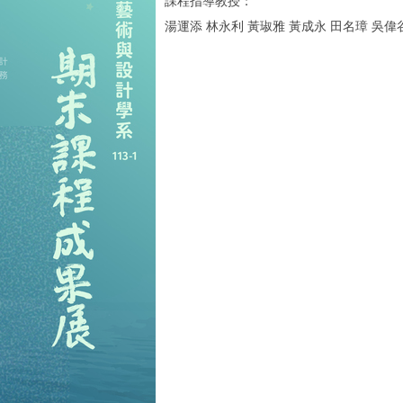
課程指導教授：
湯運添 林永利 黃琡雅 黃成永 田名璋 吳偉