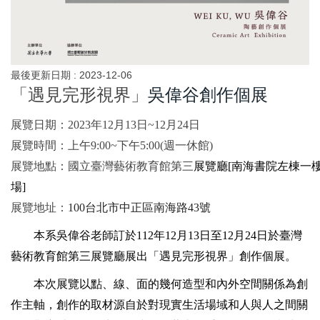
最後更新日期 :
2023-12-06
「遇見完形視界」
吳偉谷創作個展
展覽日期：2023年12月13日~12月24日
展覽時間：上午9:00~下午5:00(週一休館)
展覽地點：國立臺灣藝術教育館第三
展覽廳
[
南海書院左棟一
場]
展覽地址：
100
台北市中正區南海路43號
本系吳偉谷老師訂於
112
年
12
月
13
日至
12
月
24
日於
臺灣
藝術教育館第三展覽廳
展出
「遇見完形視界」
創作個展。
本次展覽以點、線、面的幾何造型和內外空間關係為創
作主軸，創作的取材源自於對現實生活場域和人與人之間關