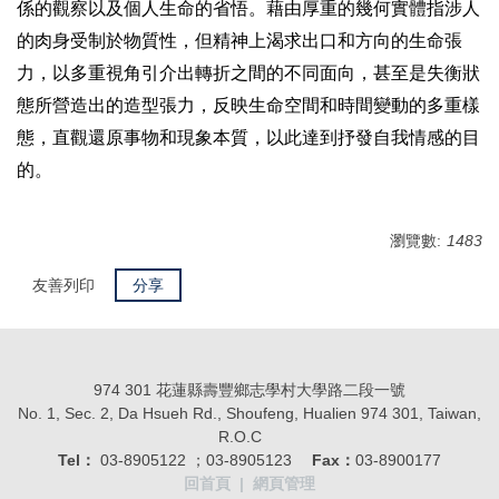
係的觀察以及個人生命的省悟。藉由厚重的幾何實體指涉人
的肉身受制於物質性，但精神上渴求出口和方向的生命張
力，以多重視角引介出轉折之間的不同面向，甚至是失衡狀
態所營造出的造型張力，反映生命空間和時間變動的多重樣
態，直觀還原事物和現象本質，以此達到抒發自我情感的目
的。
瀏覽數:
1483
友善列印
分享
974 301 花蓮縣壽豐鄉志學村大學路二段一號
No. 1, Sec. 2, Da Hsueh Rd., Shoufeng, Hualien 974 301, Taiwan,
R.O.C
Tel：
03-8905122 ；03-8905123
Fax：
03-8900177
回首頁
|
網頁管理