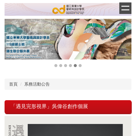
跳
到
主
要
內
容
區
首頁
系務活動公告
「遇見完形視界」吳偉谷創作個展