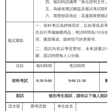
四、報到時請攜帶『身分證明文件』
五、為確保應試權益及複試考試順利
六、壽豐校區地址：花蓮縣壽豐鄉志
一、術科考試為靜物寫生，以鉛筆或炭筆
生自行準備繪圖用品；考試時間為
150
分鐘
現、畫面構成、媒材技巧的掌握等。
複試重點
二、面試內容以學習歷程、未來讀書計畫
圍，面試時間每人
12
分鐘。
項目
報到時間
考試時間
術科考試
8:30-9:00
9:00-11:30
藝
面試
個別考生面試，請依以下個人面試時
流水號
應考證號
考生姓名