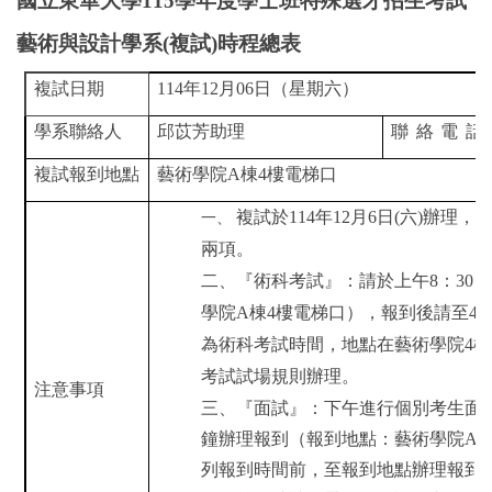
國立東華大學115學年度學士班特殊選才招生考試
藝術與設計學系(複試)時程總表
複試日期
114
年
12
月
06
日（星期六）
學系聯絡人
邱苡芳助理
聯絡電話
複試報到地點
藝術學院
A
棟
4
樓電梯口
複試於114年12月6日(六)辦
一、
兩項。
二、『術科考試』：請於上午8：30～
學院A棟4樓電梯口），報到後請至4樓A4
為術科考試時間，地點在藝術學院4樓
考試試場規則辦理。
注意事項
三、『面試』：下午進行個別考生面
鐘辦理報到（報到地點：藝術學院
A
列報到時間前，至報到地點辦理報到