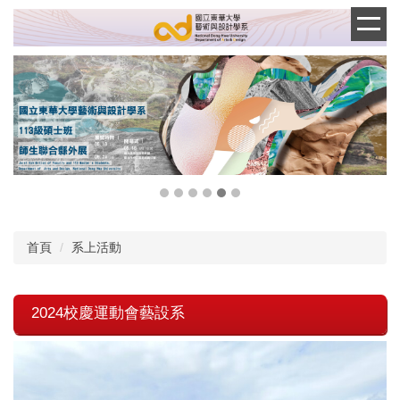
跳
到
主
要
內
容
區
首頁
系上活動
2024校慶運動會藝設系