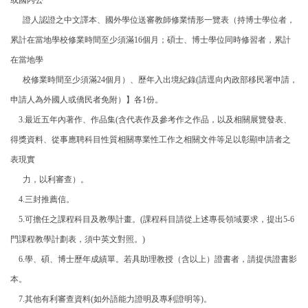
或國內公
證人認證之中文譯本、國外學位送審教師修業情形一覽表（持博士學位者，
累計在當地學校修業時間至少須滿16個月；碩士、博士學位同時修習者，累計
在當地學
校修業時間至少須滿24個月）、歷年入出境紀錄(請逕向內政部移民署申請，
申請人為外國人或僑民者免附）】各1份。
3.最近五年內著作、作品集(含代表作及參考作之作品，以及相關展覽發表、
得獎資料、從事應聘科目性質相關專業性工作之相關文件等足以彰顯申請者之
表現實
力，以利審查）。
4.三封推薦信。
5.可擔任之課程科目及教學計畫。(課程科目請從上述專長領域要求，提出5-6
門課程教學計劃表，須中英文對照。)
6.學、碩、博士歷年成績單。若具助理教授（含以上）證書者，請提供證書影
本。
7.其他有利審查資料(如外語能力證明及專利證明等)。