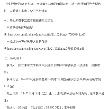
*
以上資料請寄送紙本，應徵者如欲索回相關資料，請自附掛號回郵大型信
封。未通過初審者，恕不另行通知。
六、其他未盡事宜依本校相關規定辦理：
本校專任教師聘任辦
法 https://personnel.ndhu.edu.tw/var/file/21/1021/img/475906341.pdf
本校編制外專任教學人員聘任辦
法 https://personnel.ndhu.edu.tw/var/file/21/1021/img/379338708.pdf
七、聯絡資訊：
收件人：國立東華大學藝術與設計學系教師評審委員會（請註明：應徵教
師）
收件地址：974007花蓮縣壽豐鄉大學路2段1號藝術與設計學系收(藝術學院
A345室)
截止日期：114年12月19日（五）止（以郵戳或物流收件日為憑，逾期恕不受
理）
聯絡人：邱小姐 ；聯絡電話：03-890-5122；電子郵件：