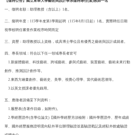
【徵聘公告】國立東華大學藝術與設計學系徵聘專任(案)教師一名
一、徵聘名額：助理教授（含以上）1名。
二、擬聘年度：115學年度第1學期起聘（115年8月1日起）1名。實際聘任日期
視學校聘任審查作業程序時間而定
三、資歷：助理教授以上資格，或具博士學位且有優秀之藝術與設計成就者。
四、專長領域：符合以下任一領域專長者皆可
1.新媒體藝術
、科技藝術、跨域藝術、參與式藝術、裝置藝術、藝術未來行動
創作、推測設計創作等
。
2.
東西方繪畫創作、藝術史、美學、視覺心理學、當代藝術思潮等。
3.以英文授課者優先錄用。
五、應徵者請備妥下列資料：
1.履歷表(含著作目錄，如附件)。
2.學經歷證件(含學位論文)【國外學經歷另須檢附：國外學歷證件、歷年成績
單、國外經歷服務證明需向駐外單位辦理驗證並蓋驗證戳記及經駐外館處驗證