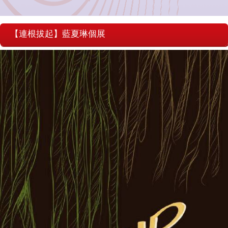
【連根拔起】藍夏琳個展