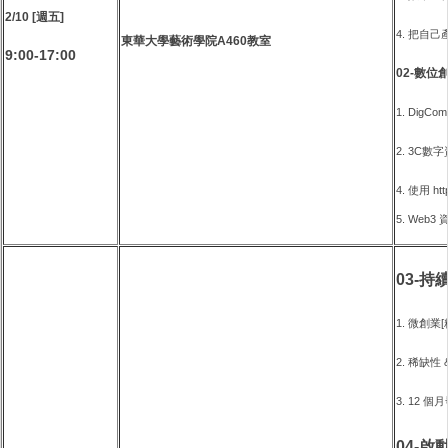
2/10 [週五]
4. 把自
東華大學藝術學院A460教室
9:00-17:00
02-數位
1. DigC
2. 3C數
4. 使用
htt
5. Web3
03-持
1. 微創業
2. 稀缺
3. 12 
04-啟