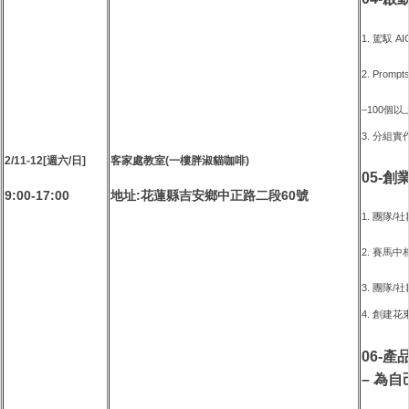
1. 駕馭 AIG
2. Pro
–100個以
3. 分組
2/11-12[週六/日]
客家處教室(一樓胖淑貓咖啡)
05-創
9:00-17:00
地址:花蓮縣吉安鄉中正路二段60號
1. 團隊/
2. 賽馬中
3. 團隊/
4. 創建
06-產
– 為