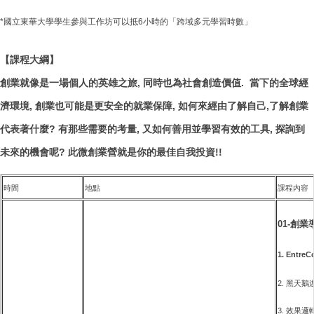
*國立東華大學學生參與工作坊可以抵6小時的「跨域多元學習時數」
【課程大綱】
創業就像是一場個人的英雄之旅, 同時也為社會創造價值. 當下的全球經
濟環境, 創業也可能是更安全的就業保障, 如何來經由了解自己,了解創業
代表著什麼? 有那些需要的考量, 又如何善用並學習有效的工具, 探詢到
未來的機會呢? 此微創業營就是你的最佳自我投資!!
時間
地點
課程內容
01-創
1. Entr
2. 黑天鵝
3. 效果邏