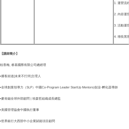
1. 運營流
2. 內容運
3. 活動運
4. 增長黑
【講師簡介】
桂香梅, 睿基國際有限公司總經理
•播客頻道
[未來不打烊]
主理人
•全球創業領導力（SLP）中國Co-Program Leader StartUp Mentors|创业-孵化器導師
•麥肯錫全球外部顧問 | 埃森哲組織成長總監
•美國管理協會中國執行董事
•世界銀行大西部中小企業賦能項目顧問